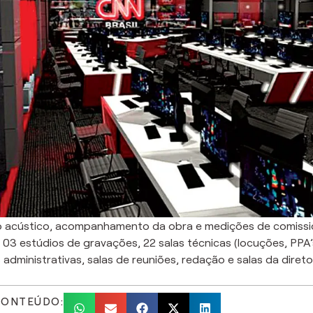
eto acústico, acompanhamento da obra e medições de comiss
03 estúdios de gravações, 22 salas técnicas (locuções, PPA’s
 administrativas, salas de reuniões, redação e salas da diretor
CONTEÚDO: