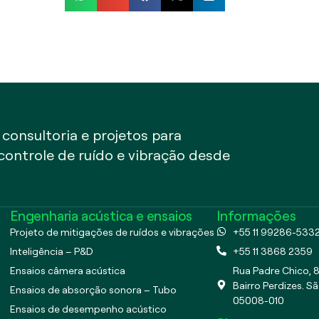
onsultoria e projetos para
 controle de ruído e vibração desde
Engenharia acústica e ensaios
Informações
Projeto de mitigações de ruídos e vibrações
+55 11 99286-533
Inteligência – P&D
+55 11 3868 2359
Ensaios câmera acústica
Rua Padre Chico, 8
Bairro Perdizes. Sã
Ensaios de absorção sonora – Tubo
05008-010
Ensaios de desempenho acústico