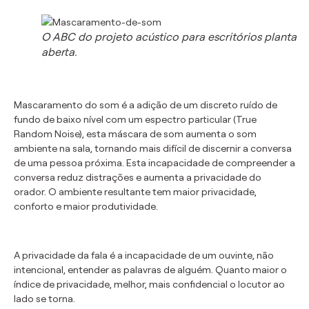
O ABC do projeto acústico para escritórios planta
aberta.
Mascaramento
do som é
a adição de um
discreto
ruído
de
fundo de baixo nível com um espectro particular
(True
Random Noise)
, esta máscara de som aumenta
o som
ambiente na sala
,
tornando
mais difícil de
discernir
a conversa
de
uma pessoa
próxima
.
Esta
incapacidade de compreender
a
conversa
reduz
distrações
e aumenta a
privacidade
d
o
orador
.
O ambiente resultante
tem
maior privacidade,
conforto e
maior
produtividade.
A
privacidade
da fala
é a incapacidade
de
um ouvinte,
não
intencional,
entender
as palavras de alguém
.
Quanto maior o
índice
de privacidade,
melhor,
mais
confidencial
o locutor
ao
lado
se torna.