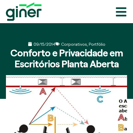
09/15/2014
Corporativos
,
Portfólio
Conforto e Privacidade em
Escritórios Planta Aberta