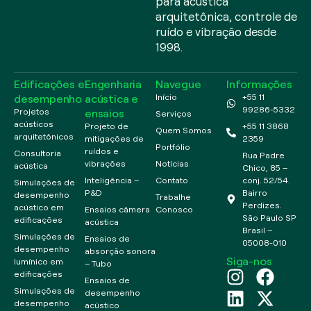
para acústica
arquitetônica, controle de
ruído e vibração desde
1998.
Edificações e
Engenharia
Navegue
Informações
desempenho
acústica e
Início
+55 11
99286-5332
ensaios
Projetos
Serviços
acústicos
Projeto de
+55 11 3868
Quem Somos
arquitetônicos
mitigações de
2359
Portfólio
ruídos e
Consultoria
Rua Padre
vibrações
Notícias
acústica
Chico, 85 –
Inteligência –
Contato
conj. 52/54.
Simulações de
P&D
Bairro
desempenho
Trabalhe
Perdizes.
acústico em
Ensaios câmera
Conosco
São Paulo SP
edificações
acústica
Brasil –
Simulações de
Ensaios de
05008-010
desempenho
absorção sonora
Siga-nos
lumínico em
– Tubo
edificações
Ensaios de
Simulações de
desempenho
desempenho
acústico