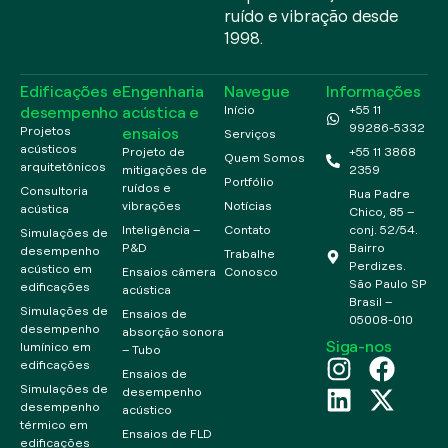
ruído e vibração desde
1998.
Edificações e
Engenharia
Navegue
Informações
desempenho
acústica e
Início
+55 11
99286-5332
ensaios
Projetos
Serviços
acústicos
Projeto de
+55 11 3868
Quem Somos
arquitetônicos
mitigações de
2359
Portfólio
ruídos e
Consultoria
Rua Padre
vibrações
Notícias
acústica
Chico, 85 –
Inteligência –
Contato
conj. 52/54.
Simulações de
P&D
Bairro
desempenho
Trabalhe
Perdizes.
acústico em
Ensaios câmera
Conosco
São Paulo SP
edificações
acústica
Brasil –
Simulações de
Ensaios de
05008-010
desempenho
absorção sonora
Siga-nos
lumínico em
– Tubo
edificações
Ensaios de
Simulações de
desempenho
desempenho
acústico
térmico em
Ensaios de FLD
edificações