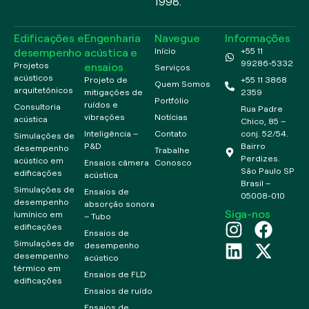
1998.
Edificações e
Engenharia
Navegue
Informações
desempenho
acústica e
Início
+55 11
99286-5332
ensaios
Projetos
Serviços
acústicos
Projeto de
+55 11 3868
Quem Somos
arquitetônicos
mitigações de
2359
Portfólio
ruídos e
Consultoria
Rua Padre
vibrações
Notícias
acústica
Chico, 85 –
Inteligência –
Contato
conj. 52/54.
Simulações de
P&D
Bairro
desempenho
Trabalhe
Perdizes.
acústico em
Ensaios câmera
Conosco
São Paulo SP
edificações
acústica
Brasil –
Simulações de
Ensaios de
05008-010
desempenho
absorção sonora
Siga-nos
lumínico em
– Tubo
edificações
Ensaios de
Simulações de
desempenho
desempenho
acústico
térmico em
Ensaios de FLD
edificações
Ensaios de ruído
Ensaios de