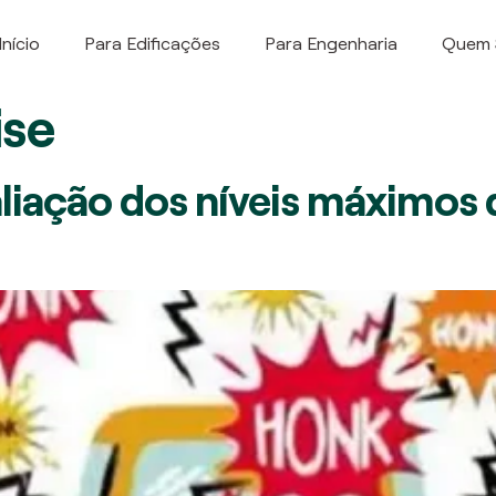
Início
Para Edificações
Para Engenharia
Quem
ise
liação dos níveis máximos 