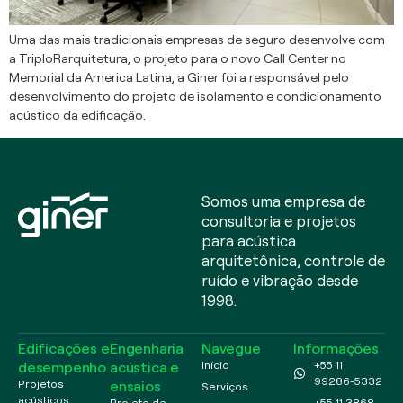
Uma das mais tradicionais empresas de seguro desenvolve com
a TriploRarquitetura, o projeto para o novo Call Center no
Memorial da America Latina, a Giner foi a responsável pelo
desenvolvimento do projeto de isolamento e condicionamento
acústico da edificação.
Somos uma empresa de
consultoria e projetos
para acústica
arquitetônica, controle de
ruído e vibração desde
1998.
Edificações e
Engenharia
Navegue
Informações
desempenho
acústica e
Início
+55 11
99286-5332
ensaios
Projetos
Serviços
acústicos
Projeto de
+55 11 3868