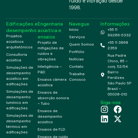
ruído e vibração desde
1998.
Edificações e
Engenharia
Navegue
Informações
desempenho
acústica e
Início
+55 11
99286-5332
ensaios
Projetos
Serviços
acústicos
Projeto de
+55 11 3868
Quem Somos
arquitetônicos
mitigações de
2359
Portfólio
ruídos e
Consultoria
Rua Padre
vibrações
Notícias
acústica
Chico, 85 –
Inteligência –
Contato
conj. 52/54.
Simulações de
P&D
Bairro
desempenho
Trabalhe
Perdizes.
acústico em
Ensaios câmera
Conosco
São Paulo SP
edificações
acústica
Brasil –
Simulações de
Ensaios de
05008-010
desempenho
absorção sonora
Siga-nos
lumínico em
– Tubo
edificações
Ensaios de
Simulações de
desempenho
desempenho
acústico
térmico em
Ensaios de FLD
edificações
Ensaios de ruído