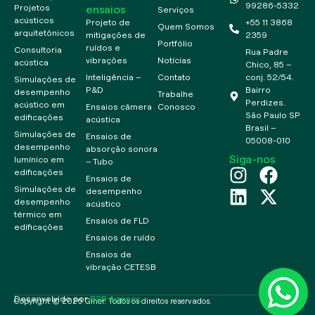
99286-5332
ensaios
Projetos
Serviços
acústicos
Projeto de
+55 11 3868
Quem Somos
arquitetônicos
mitigações de
2359
Portfólio
ruídos e
Consultoria
Rua Padre
vibrações
Notícias
acústica
Chico, 85 –
Inteligência –
Contato
conj. 52/54.
Simulações de
P&D
Bairro
desempenho
Trabalhe
Perdizes.
acústico em
Ensaios câmera
Conosco
São Paulo SP
edificações
acústica
Brasil –
Simulações de
Ensaios de
05008-010
desempenho
absorção sonora
Siga-nos
lumínico em
– Tubo
edificações
Ensaios de
Simulações de
desempenho
desempenho
acústico
térmico em
Ensaios de FLD
edificações
Ensaios de ruído
Ensaios de
vibração CETESB
Desenvolvido por
B2B Agency
.
Copyright © 2026 Giner. Todos os direitos reservados.