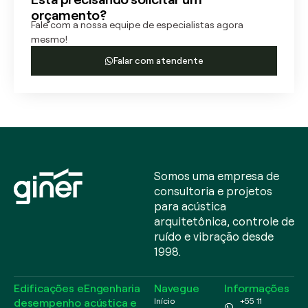
orçamento?
Fale com a nossa equipe de especialistas agora
mesmo!
Falar com atendente
Somos uma empresa de
consultoria e projetos
para acústica
arquitetônica, controle de
ruído e vibração desde
1998.
Edificações e
Engenharia
Navegue
Informações
desempenho
acústica e
Início
+55 11