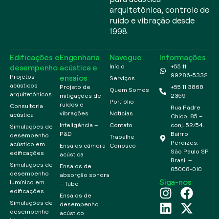
arquitetônica, controle de
ruído e vibração desde
1998.
Edificações e
Engenharia
Navegue
Informações
desempenho
acústica e
Início
+55 11
99286-5332
ensaios
Projetos
Serviços
acústicos
Projeto de
+55 11 3868
Quem Somos
arquitetônicos
mitigações de
2359
Portfólio
ruídos e
Consultoria
Rua Padre
vibrações
Notícias
acústica
Chico, 85 –
Inteligência –
Contato
conj. 52/54.
Simulações de
P&D
Bairro
desempenho
Trabalhe
Perdizes.
acústico em
Ensaios câmera
Conosco
São Paulo SP
edificações
acústica
Brasil –
Simulações de
Ensaios de
05008-010
desempenho
absorção sonora
Siga-nos
lumínico em
– Tubo
edificações
Ensaios de
Simulações de
desempenho
desempenho
acústico