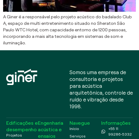
A Giner é a responsável pelo projeto acústico do badalado Club
A, espaço de multi entretenimento situado no Sheraton São
Paulo WTC Hotel, com capacidade entorno de 1200 pessoas,
incorporando a mais alta tecnologia em sistemas de som e
iluminação.
Somos uma empresa de
consultoria e projetos
para acústica
arquitetônica, controle de
ruído e vibração desde
1998.
Edificações e
Engenharia
Navegue
Informações
desempenho
acústica e
Início
+55 11
99286-5332
ensaios
Projetos
Serviços