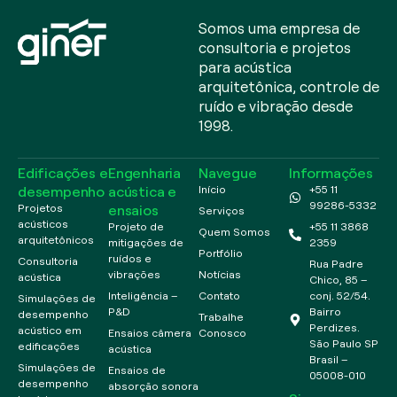
Somos uma empresa de
consultoria e projetos
para acústica
arquitetônica, controle de
ruído e vibração desde
1998.
Edificações e
Engenharia
Navegue
Informações
desempenho
acústica e
Início
+55 11
99286-5332
ensaios
Projetos
Serviços
acústicos
Projeto de
+55 11 3868
Quem Somos
arquitetônicos
mitigações de
2359
Portfólio
ruídos e
Consultoria
Rua Padre
vibrações
Notícias
acústica
Chico, 85 –
Inteligência –
Contato
conj. 52/54.
Simulações de
P&D
Bairro
desempenho
Trabalhe
Perdizes.
acústico em
Ensaios câmera
Conosco
São Paulo SP
edificações
acústica
Brasil –
Simulações de
Ensaios de
05008-010
desempenho
absorção sonora