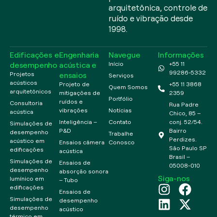
arquitetônica, controle de
ruído e vibração desde
1998.
Edificações e
Engenharia
Navegue
Informações
desempenho
acústica e
Início
+55 11
99286-5332
ensaios
Projetos
Serviços
acústicos
Projeto de
+55 11 3868
Quem Somos
arquitetônicos
mitigações de
2359
Portfólio
ruídos e
Consultoria
Rua Padre
vibrações
Notícias
acústica
Chico, 85 –
Inteligência –
Contato
conj. 52/54.
Simulações de
P&D
Bairro
desempenho
Trabalhe
Perdizes.
acústico em
Ensaios câmera
Conosco
São Paulo SP
edificações
acústica
Brasil –
Simulações de
Ensaios de
05008-010
desempenho
absorção sonora
Siga-nos
lumínico em
– Tubo
edificações
Ensaios de
Simulações de
desempenho
desempenho
acústico
térmico em