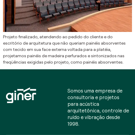
Projeto finalizado, atendendo ao pedido do cliente e do
escritório de arquitetura que não queriam painéis absorventes
com tecido em sua face externa voltada para a platéia,
projetamos painéis de madeira perfurados e sintonizados nas
freqüências exigidas pelo projeto, como painéis absorventes.
Somos uma empresa de
consultoria e projetos
para acústica
arquitetônica, controle de
ruído e vibração desde
1998.