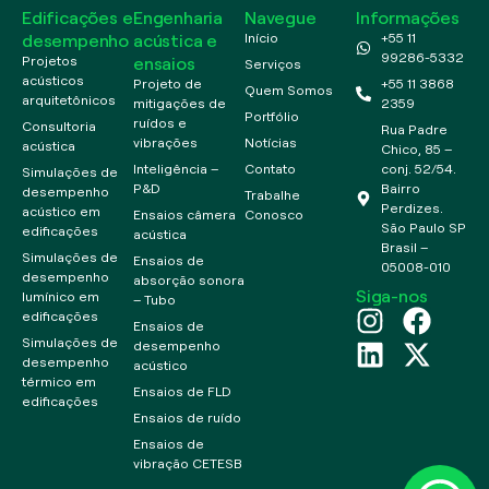
Edificações e
Engenharia
Navegue
Informações
desempenho
acústica e
Início
+55 11
99286-5332
ensaios
Projetos
Serviços
acústicos
Projeto de
+55 11 3868
Quem Somos
arquitetônicos
mitigações de
2359
Portfólio
ruídos e
Consultoria
Rua Padre
vibrações
Notícias
acústica
Chico, 85 –
Inteligência –
Contato
conj. 52/54.
Simulações de
P&D
Bairro
desempenho
Trabalhe
Perdizes.
acústico em
Ensaios câmera
Conosco
São Paulo SP
edificações
acústica
Brasil –
Simulações de
Ensaios de
05008-010
desempenho
absorção sonora
Siga-nos
lumínico em
– Tubo
edificações
Ensaios de
Simulações de
desempenho
desempenho
acústico
térmico em
Ensaios de FLD
edificações
Ensaios de ruído
Ensaios de
vibração CETESB